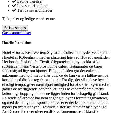
Ledige værelser
Laveste pris online
Tæt på seværdigheder
Tjek priser og ledige værelser nu:
Se laveste pris
Gæsteanmeldelser
Hotelinformation
Hotel Astoria, Best Western Signature Collection, byder velkommen
i hjertet af København med en placering lige ved Hovedbanegården.
Her bor du få skridt fra Tivoli, Glyptoteket og byens klassiske
strøggader, mens Vesterbros livlige caféer, restauranter og barer
folder sig ud lige om hjørnet. Beliggenheden gør det enkelt at
ankomme med tog, metro eller bus, og du kan være i lufthavnen på
kort tid med direkte tog fra stationen. For dig, der vil opleve byen i
et roligt tempo, giver nærmiljøet mulighed for at starte dagen med en
gåtur i de nærliggende parker eller langs havneområderne, mens
kultur- og shoppingtilbuddene ligger inden for behagelig gåafstand.
Rejsende på arbejde har nem adgang til byens forretningskvarterer,
og med de mange transportforbindelser er det let at komme rundt til
møder på tværs af byen. Hotellets historiske rammer med tydelige
Art Deco-referencer giver en diskret fornemmelse af klassisk