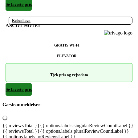
Se laveste pris
København
ASCOT HOTEL
GRATIS WI-FI
ELEVATOR
Tjek pris og rejsedato
Se laveste pris
Gæsteanmeldelser
{{ reviewsTotal }}
{{ options.labels.singularReviewCountLabel }}
{{ reviewsTotal }}
{{ options.labels.pluralReviewCountLabel }}
{{ options.labels.noReviewsLabel }}