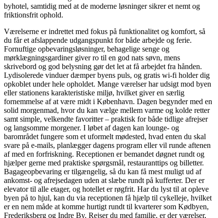
byhotel, samtidig med at de moderne løsninger sikrer et nemt og
friktionsfrit ophold.
Værelserne er indrettet med fokus på funktionalitet og komfort, så
du får et afslappende udgangspunkt for både arbejde og ferie.
Fornuftige opbevaringsløsninger, behagelige senge og
mørklægningsgardiner giver ro til en god nats søvn, mens
skrivebord og god belysning gør det let at få arbejdet fra hånden.
Lydisolerede vinduer dæmper byens puls, og gratis wi-fi holder dig
opkoblet under hele opholdet. Mange værelser har udsigt mod byen
eller stationens karakteristiske miljø, hvilket giver en særlig
fornemmelse af at være midt i København. Dagen begynder med en
solid morgenmad, hvor du kan vælge mellem varme og kolde retter
samt simple, velkendte favoritter – praktisk for både tidlige afrejser
og langsomme morgener. I løbet af dagen kan lounge- og
barområdet fungere som et uformelt mødested, hvad enten du skal
svare på e-mails, planlægger dagens program eller vil runde aftenen
af med en forfriskning. Receptionen er bemandet døgnet rundt og
hjælper gerne med praktiske spørgsmål, restauranttips og billetter.
Bagageopbevaring er tilgængelig, så du kan få mest muligt ud af
ankomst- og afrejsedagen uden at slæbe rundt på kufferter. Der er
elevator til alle etager, og hotellet er røgfrit. Har du lyst til at opleve
byen på to hjul, kan du via receptionen få hjælp til cykelleje, hvilket
er en nem måde at komme hurtigt rundt til kvarterer som Kødbyen,
Frederiksberg og Indre By. Rejser du med familie, er der værelser,