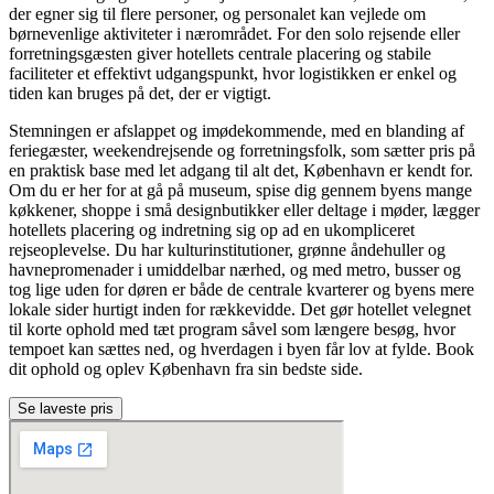
der egner sig til flere personer, og personalet kan vejlede om
børnevenlige aktiviteter i nærområdet. For den solo rejsende eller
forretningsgæsten giver hotellets centrale placering og stabile
faciliteter et effektivt udgangspunkt, hvor logistikken er enkel og
tiden kan bruges på det, der er vigtigt.
Stemningen er afslappet og imødekommende, med en blanding af
feriegæster, weekendrejsende og forretningsfolk, som sætter pris på
en praktisk base med let adgang til alt det, København er kendt for.
Om du er her for at gå på museum, spise dig gennem byens mange
køkkener, shoppe i små designbutikker eller deltage i møder, lægger
hotellets placering og indretning sig op ad en ukompliceret
rejseoplevelse. Du har kulturinstitutioner, grønne åndehuller og
havnepromenader i umiddelbar nærhed, og med metro, busser og
tog lige uden for døren er både de centrale kvarterer og byens mere
lokale sider hurtigt inden for rækkevidde. Det gør hotellet velegnet
til korte ophold med tæt program såvel som længere besøg, hvor
tempoet kan sættes ned, og hverdagen i byen får lov at fylde. Book
dit ophold og oplev København fra sin bedste side.
Se laveste pris