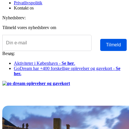
Privatlivspolitik
Kontakt os
Nyhedsbrev:
Tilmeld vores nyhedsbrev om
Tilmeld
Besøg:
Aktiviteter i København -
Se her
.
GoDream har +400 forskellige oplevelser og gavekort -
Se
her.
Copyright © 2026 Alle rettigheder forbeholdes Denmark Hotels
Copenhagen | Reklamefinansieret hjemmeside