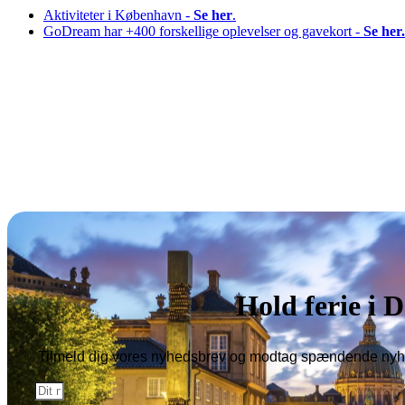
Aktiviteter i København -
Se her
.
GoDream har +400 forskellige oplevelser og gavekort -
Se her.
Copyright © 2026 All
Hold ferie i
Tilmeld dig vores nyhedsbrev og modtag spændende nyhe