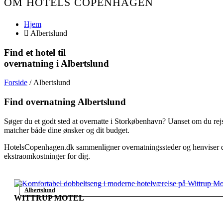
OM HOTELS COPENHAGEN
Hjem
Albertslund
Find et hotel til
overnatning i Albertslund
Forside
/ Albertslund
Find overnatning Albertslund
Søger du et godt sted at overnatte i Storkøbenhavn? Uanset om du rejs
matcher både dine ønsker og dit budget.
HotelsCopenhagen.dk sammenligner overnatningssteder og henviser di
ekstraomkostninger for dig.
Albertslund
WITTRUP MOTEL