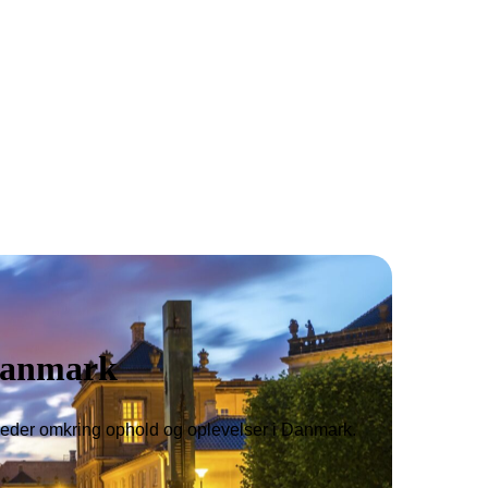
e rettigheder forbeholdes Denmark Hotels Copenhagen | Reklamef
 Danmark
der omkring ophold og oplevelser i Danmark.