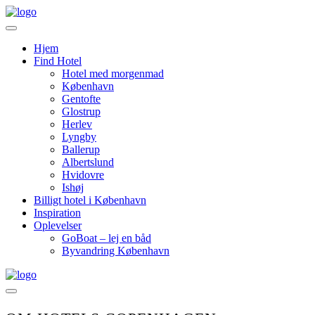
Videre
til
indhold
Hjem
Find Hotel
Hotel med morgenmad
København
Gentofte
Glostrup
Herlev
Lyngby
Ballerup
Albertslund
Hvidovre
Ishøj
Billigt hotel i København
Inspiration
Oplevelser
GoBoat – lej en båd
Byvandring København