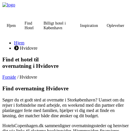
Videre
til
indhold
Find
Billigt hotel i
Hjem
Inspiration
Oplevelser
Hotel
København
Hjem
Hvidovre
Find et hotel til
overnatning i Hvidovre
Forside
/ Hvidovre
Find overnatning Hvidovre
Søger du et godt sted at overnatte i Storkøbenhavn? Uanset om du
rejser i forbindelse med arbejde, en weekend med din partner eller
planlægger ferie med familien, hjælper vi dig med at finde en
løsning, der matcher både dine ønsker og dit budget.
HotelsCopenhagen.dk sammenligner overnatningssteder og henviser
dig via links til eksterne bookingsider. Hjemmesiden finansieres