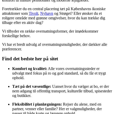
komfort til mindre pensionater og moderne lejligheder.
Foretrækker du en central placering tæt på Københavns ikoniske
attraktioner som
Tivoli
,
Nyhavn
og Strøget? Eller ønsker du et
roligere område med grønne omgivelser, hvor du kan trække dig
tilbage efter en aktiv dag?
Vi tilbyder en række overnatningsformer, der imødekommer
forskellige behov.
Vi har et bredt udvalg af overnatningsmuligheder, der dækker alle
præferencer.
Find det bedste her på sitet
Komfort og kvalitet:
Alle vores overnatningssteder er
udvalgt med fokus på ro og god standard, så du får et trygt
ophold.
Tæt på det væsentlige:
Uanset hvor du vælger at bo, er der
nem adgang til offentlig transport, kulturelle tilbud, spisesteder
og butikker.
Fleksibilitet i planlægningen:
Rejser du alene, med en
partner, venner eller familie? Her er valgmuligheder, der
passer til både korte og længere ophold.