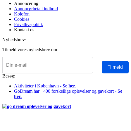
Annoncering
Annoncørbetalt indhold
Kolofon
Cookies
Privatlivspolitik
Kontakt os
Nyhedsbrev:
Tilmeld vores nyhedsbrev om
Tilmeld
Besøg:
Aktiviteter i København -
Se her
.
GoDream har +400 forskellige oplevelser og gavekort -
Se
her.
Copyright © 2026 Alle rettigheder forbeholdes Denmark Hotels
Copenhagen | Reklamefinansieret hjemmeside