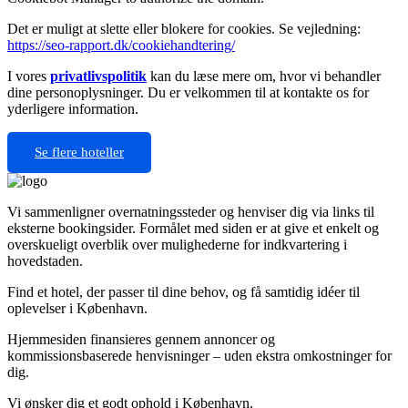
Det er muligt at slette eller blokere for cookies. Se vejledning:
https://seo-rapport.dk/cookiehandtering/
I vores
privatlivspolitik
kan du læse mere om, hvor vi behandler
dine personoplysninger. Du er velkommen til at kontakte os for
yderligere information.
Se flere hoteller
Vi sammenligner over­natningssteder og henviser dig via links til
eksterne bookingsider. Formålet med siden er at give et enkelt og
overskueligt overblik over mulighederne for indkvartering i
hovedstaden.
Find et hotel, der passer til dine behov, og få samtidig idéer til
oplevelser i København.
Hjemmesiden finansieres gennem annoncer og
kommissionsbaserede henvisninger – uden ekstra omkostninger for
dig.
Vi ønsker dig et godt ophold i København.