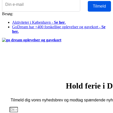
Tilmeld
Besøg:
Aktiviteter i København -
Se her
.
GoDream har +400 forskellige oplevelser og gavekort -
Se
her.
Copyright © 2026 Alle rettigheder forbeholdes Denmark Hotels
Copenhagen | Reklamefinansieret hjemmeside
Hold ferie i
Tilmeld dig vores nyhedsbrev og modtag spændende nyhe