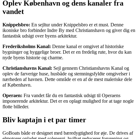
Oplev København og dens kanaler fra
vandet
Knippelsbro:
En sejltur under Knippelsbro er et must. Denne
ikoniske bro forbinder Indre By med Christianshavn og giver dig en
fantastisk udsigt over byens arkitektur.
Frederiksholms Kanal:
Denne kanal er omgivet af historiske
bygninger og hyggelige broer. Det er en fredelig rute, hvor du kan
nyde byens historie og charme.
Christianshavns Kanal:
Sejl gennem Christianshavns Kanal og
oplev de farverige huse, husbåde og stemningsfyldte omgivelser i
nærheden af havnen. Dette område er en af de mest maleriske dele
af København.
Operaen:
Fra vandet får du en fantastisk udsigt til Operaens
imponerende arkitektur. Det er en oplagt mulighed for at tage nogle
flotte billeder.
Bliv kaptajn i et par timer
GoBoats både er designet med bæredygtighed for øje. De drives af
elmotorer opladet med solenergi, hvilket reducerer forurening og