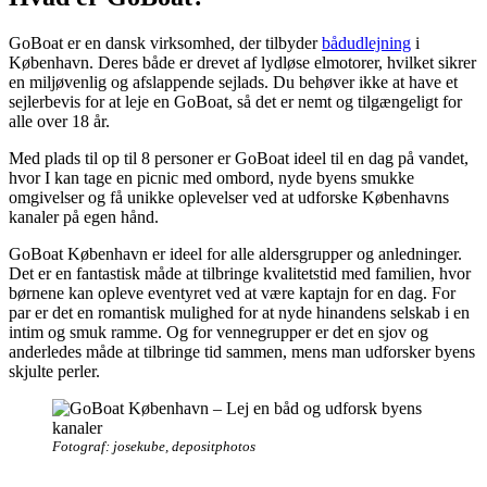
GoBoat er en dansk virksomhed, der tilbyder
bådudlejning
i
København. Deres både er drevet af lydløse elmotorer, hvilket sikrer
en miljøvenlig og afslappende sejlads. Du behøver ikke at have et
sejlerbevis for at leje en GoBoat, så det er nemt og tilgængeligt for
alle over 18 år.
Med plads til op til 8 personer er GoBoat ideel til en dag på vandet,
hvor I kan tage en picnic med ombord, nyde byens smukke
omgivelser og få unikke oplevelser ved at udforske Københavns
kanaler på egen hånd.
GoBoat København er ideel for alle aldersgrupper og anledninger.
Det er en fantastisk måde at tilbringe kvalitetstid med familien, hvor
børnene kan opleve eventyret ved at være kaptajn for en dag. For
par er det en romantisk mulighed for at nyde hinandens selskab i en
intim og smuk ramme. Og for vennegrupper er det en sjov og
anderledes måde at tilbringe tid sammen, mens man udforsker byens
skjulte perler.
Fotograf: josekube, depositphotos