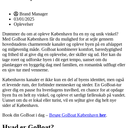
Brand Manager
03/01/2025
Oplevelser
Drømmer du om at opleve København fra en ny og unik vinkel?
Med GoBoat København får du mulighed for at sejle gennem
hovedstadens charmerende kanaler og opleve byen på en afslappet
og miljøvenlig måde. GoBoat kombinerer komfort, bæredygtighed
og frihed til at give dig en oplevelse, der skiller sig ud. Her kan du
tage roret og udforske byen i dit eget tempo, uanset om du
planlægger en hyggelig dag med familien, en romantisk udflugt eller
en sjov tur med vennerne.
Københavns kanaler er ikke kun en del af byens identitet, men også
et levende rum, der forbinder mennesker og steder. En GoBoat-tur
giver dig en pause fra hverdagens travlhed, en chance for at opdage
byen fra en helt ny vinkel, og opleve et særligt fællesskab på vandet.
Uanset om du er lokal eller turist, vil en sejltur give dig helt nye
sider af København.
Book din GoBoat i dag –
Besøg GoBoat København
her
.
Hvad er GoBoat?