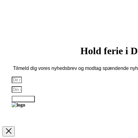
Copyright © 2026 Alle rettigheder forbeholdes Denmark Hotels
Copenhagen | Reklamefinansieret hjemmeside
Hold ferie i
Tilmeld dig vores nyhedsbrev og modtag spændende nyhe
Tilmelding