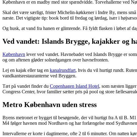
København er en madby med stor spændvidde. Torvehallerne ved Nørrepor
Skal det være særligt, frister Michelin-køkkener i Indre By, mens små
næste. Det vigtigste tip: book bord til fredag og lørdag, især i højsæs
Og husk, at vand fra hanen er glimrende. Få fyldt flasken i løbet af d
Ved vandet: Islands Brygge, kajakker og 
København
lever ved vandet. Havnebadet ved Islands Brygge er somme
og om aftenen gløder solnedgangen over havnefronten.
Lej en kajak eller tag en
kanalrundfart
, hvis du vil hurtigt rundt. Rut
vandkantsrestauranterne ved Bryggen.
Tæt på vandet finder du
Copenhagen Island Hotel
, som næsten ligger
Congress Center, hvor familier sætter pris på pool og store fællesarea
Metro København uden stress
Byens metronet er bygget til besøgende, der vil hurtigt fra A til B.
M4 følger havnen mod Nordhavn og har forlængelse mod Sydhavnen
Intervallerne er korte i dagtimerne, ofte 2 til 6 minutter. Om natten k