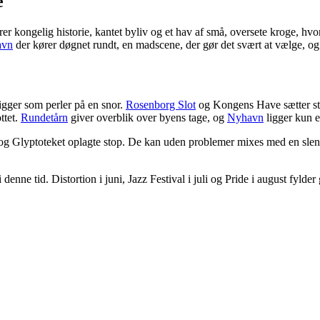
e
rer kongelig historie, kantet byliv og et hav af små, oversete kroge, hvo
avn
der kører døgnet rundt, en madscene, der gør det svært at vælge, og 
ligger som perler på en snor.
Rosenborg Slot
og Kongens Have sætter ste
ttet.
Rundetårn
giver overblik over byens tage, og
Nyhavn
ligger kun e
g Glyptoteket oplagte stop. De kan uden problemer mixes med en slent
e tid. Distortion i juni, Jazz Festival i juli og Pride i august fylder g