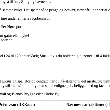
r også til bus, S-tog og havnebus.
på samme billet. Det sparer både penge og besvær, især når I hopper af
te ture under en ferie i København:
ller Nørreport
t gåtur eller cykel
 portene
el i 24 til 120 timer.Vælg Small, hvis du holder dig til zoner 1 til 4 ink
l luksus og spa. Bor du centralt, har du gå-afstand til det meste, og met
og stilarter, så du hurtigt kan sammenligne pris, beliggenhed og facilitet
ivoli og Islands Brygge eller i Indre By.
Prisniveau (DKK/nat)
Nærmeste attraktioner (af