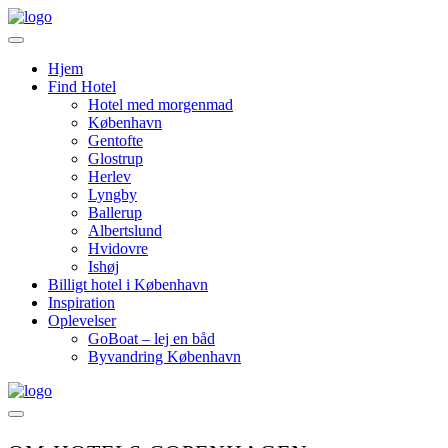
Videre
til
indhold
Hjem
Find Hotel
Hotel med morgenmad
København
Gentofte
Glostrup
Herlev
Lyngby
Ballerup
Albertslund
Hvidovre
Ishøj
Billigt hotel i København
Inspiration
Oplevelser
GoBoat – lej en båd
Byvandring København