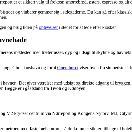
t er et sikkert valg til frokost: smørrebrød, østers, espresso og alt de
 bistroer og vinbarer gemmer sig i sidegaderne. Du kan gå efter klassi
onen.
agen og brug tiden på
oplevelser
i stedet for at lede efter kiosker.
havnebade
rens mødested med træterrasser, dyp og udsigt til skyline og havnebus
en langs Christianshavn og forbi
Operahuset
viser byen fra sin bedste si
 i havnen. Det giver værelser med udsigt og direkte adgang til bryggen.
ler. Begge er i gåafstand fra Tivoli og Kødbyen.
 M1 og M2 krydser centrum via Nørreport og Kongens Nytorv. M3, Cityrin
.
ører metroen med faste mellemrum, så du kommer sikkert tilbage til hotell