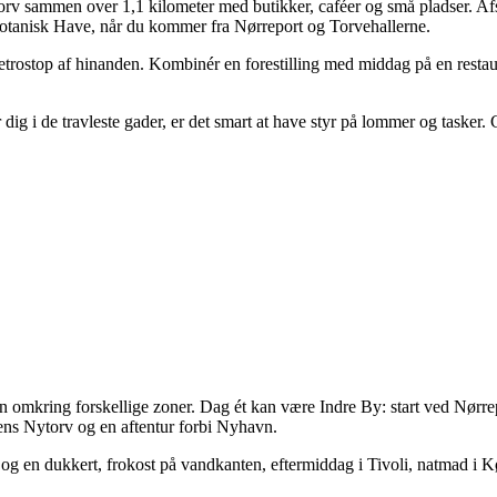
v sammen over 1,1 kilometer med butikker, caféer og små pladser. Afs
i Botanisk Have, når du kommer fra Nørreport og Torvehallerne.
metrostop af hinanden. Kombinér en forestilling med middag på en resta
 i de travleste gader, er det smart at have styr på lommer og tasker. Cy
 omkring forskellige zoner. Dag ét kan være Indre By: start ved Nørre
ens Nytorv og en aftentur forbi Nyhavn.
 og en dukkert, frokost på vandkanten, eftermiddag i Tivoli, natmad i K