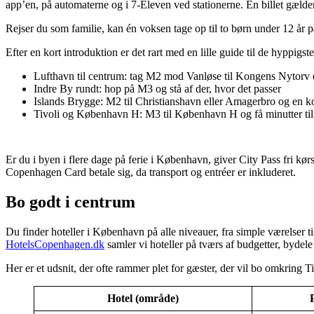
app’en, på automaterne og i 7-Eleven ved stationerne. En billet gælde
Rejser du som familie, kan én voksen tage op til to børn under 12 år 
Efter en kort introduktion er det rart med en lille guide til de hyppigs
Lufthavn til centrum: tag M2 mod Vanløse til Kongens Nytorv e
Indre By rundt: hop på M3 og stå af der, hvor det passer
Islands Brygge: M2 til Christianshavn eller Amagerbro og en kor
Tivoli og København H: M3 til København H og få minutter til
Er du i byen i flere dage på ferie i København, giver City Pass fri kørs
Copenhagen Card betale sig, da transport og entréer er inkluderet.
Bo godt i centrum
Du finder hoteller i København på alle niveauer, fra simple værelser ti
HotelsCopenhagen.dk
samler vi hoteller på tværs af budgetter, bydele 
Her er et udsnit, der ofte rammer plet for gæster, der vil bo omkring T
Hotel (område)