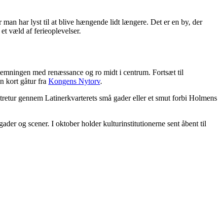
r man har lyst til at blive hængende lidt længere. Det er en by, der
et væld af ferieoplevelser.
mningen med renæssance og ro midt i centrum. Fortsæt til
n kort gåtur fra
Kongens Nytorv
.
retur gennem Latinerkvarterets små gader eller et smut forbi Holmens
ader og scener. I oktober holder kulturinstitutionerne sent åbent til