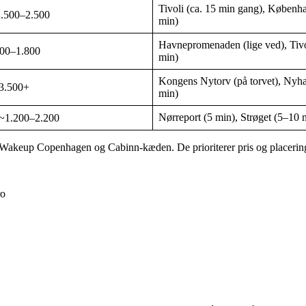
Tivoli (ca. 15 min gang), Københ
500–2.500
min)
Havnepromenaden (lige ved), Tiv
00–1.800
min)
Kongens Nytorv (på torvet), Nyh
.500+
min)
Nørreport (5 min), Strøget (5–10 
.200–2.200
 Wakeup Copenhagen og Cabinn-kæden. De prioriterer pris og placering 
ro