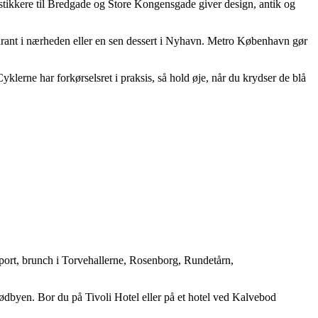
tikkere til Bredgade og Store Kongensgade giver design, antik og
urant i nærheden eller en sen dessert i Nyhavn. Metro København gør
klerne har forkørselsret i praksis, så hold øje, når du krydser de blå
port, brunch i Torvehallerne, Rosenborg, Rundetårn,
ødbyen. Bor du på Tivoli Hotel eller på et hotel ved Kalvebod