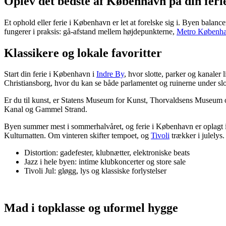
Oplev det bedste af København på din feri
Et ophold eller ferie i København er let at forelske sig i. Byen balance
fungerer i praksis: gå-afstand mellem højdepunkterne,
Metro Københ
Klassikere og lokale favoritter
Start din ferie i København i
Indre By
, hvor slotte, parker og kanaler 
Christiansborg, hvor du kan se både parlamentet og ruinerne under slo
Er du til kunst, er Statens Museum for Kunst, Thorvaldsens Museum o
Kanal og Gammel Strand.
Byen summer mest i sommerhalvåret, og ferie i København er oplagt i denn
Kulturnatten. Om vinteren skifter tempoet, og
Tivoli
trækker i julelys.
Distortion: gadefester, klubnætter, elektroniske beats
Jazz i hele byen: intime klubkoncerter og store sale
Tivoli Jul: gløgg, lys og klassiske forlystelser
Mad i topklasse og uformel hygge