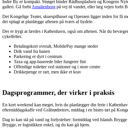
Indre By er kompakt. Strøget binder Rådhuspladsen og Kongens Nytor
galleri. Gå forbi
Amalienborg
på vej til vandet, eller læg vejen forb
Det Kongelige Teater, skuespilhuset og Operaen ligger inden for få 
det oplagt at planlægge aftenen på tværs af bydele.
Der er trygt at færdes i København, også om aftenen. Når du bevæger dig
cykelfelter.
Betalingskort overalt, MobilePay mange steder
Drik vand fra hanen
Parkering er dyrt i centrum
Taxa og app-baserede biler fungerer fint
Offentlige toiletter ved stationer og i store centre
Drikkepenge er rart, men ikke et krav
Dagsprogrammer, der virker i praksis
En kort weekend kan meget, hvis du planlægger din ferie i København
eftermiddagskaffe ved Gråbrødretorv, middag i en bistro tæt på Kong
Dag to kan stå på vand og forlystelser: formiddag ved Islands Brygge
Brygge, er logistikken enkel, og du kan gå hjem.