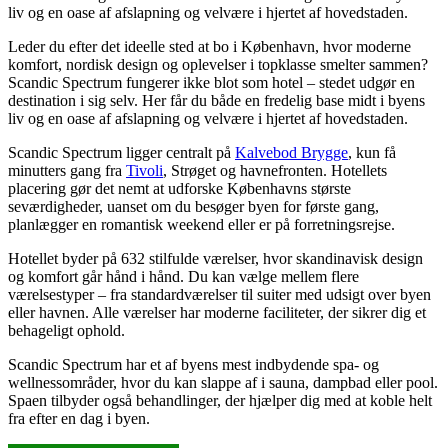
liv og en oase af afslapning og velvære i hjertet af hovedstaden.
Leder du efter det ideelle sted at bo i København, hvor moderne
komfort, nordisk design og oplevelser i topklasse smelter sammen?
Scandic Spectrum fungerer ikke blot som hotel – stedet udgør en
destination i sig selv. Her får du både en fredelig base midt i byens
liv og en oase af afslapning og velvære i hjertet af hovedstaden.
Scandic Spectrum ligger centralt på
Kalvebod Brygge
, kun få
minutters gang fra
Tivoli
, Strøget og havnefronten. Hotellets
placering gør det nemt at udforske Københavns største
seværdigheder, uanset om du besøger byen for første gang,
planlægger en romantisk weekend eller er på forretningsrejse.
Hotellet byder på 632 stilfulde værelser, hvor skandinavisk design
og komfort går hånd i hånd. Du kan vælge mellem flere
værelsestyper – fra standardværelser til suiter med udsigt over byen
eller havnen. Alle værelser har moderne faciliteter, der sikrer dig et
behageligt ophold.
Scandic Spectrum har et af byens mest indbydende spa- og
wellnessområder, hvor du kan slappe af i sauna, dampbad eller pool.
Spaen tilbyder også behandlinger, der hjælper dig med at koble helt
fra efter en dag i byen.