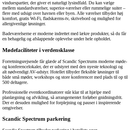
vinduespartier, der giver et naturligt lysindfald. Du kan vælge
mellem standardværelser, superior-værelser eller rummelige suiter –
flere med udsigt over havnen eller byen. Alle værelser tilbyder høj
komfort, gratis Wi-Fi, fladskærms-tv, skrivebord og mulighed for
allergivenlige løsninger.
Badeværelserne er moderne indrettet med lækre produkter, så du får
en behagelig og afslappende oplevelse under hele opholdet.
Mødefaciliteter i verdensklasse
Forretningsrejsende får glæde af Scandic Spectrums moderne møde-
og konferencelokaler, der er udstyret med den nyeste teknologi og
alt nødvendigt AV-udstyr. Hotellet tilbyder fleksible løsninger til
både små møder, workshops og store konferencer med plads til op til
500 deltagere.
Professionelle eventkoordinatorer står klar til at hjælpe med
planlægning og afvikling, så arrangementet forløber gnidningsfrit.
Der er desuden mulighed for forplejning og pauser i inspirerende
omgivelser.
Scandic Spectrum parkering