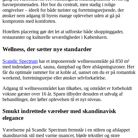
havnepromenaden. Her bor du centralt, men stadig i rolige
omgivelser – ideelt for både turister og forretningsrejsende, der
ønsker nem adgang til byens mange oplevelser uden at gå på
kompromis med komforten.
Hotellets placering gør det let at udforske både shoppinggader,
restauranter og kulturelle seværdigheder i København.
Wellness, der sætter nye standarder
Scandic Spectrum
har et imponerende wellnessområde på 850 m²
med indendørs pool, sauna, dampbad og flere afslapningszoner. Her
får du optimale rammer for at koble af, uanset om du er på romantisk
weekend, forretningsrejse eller ønsker selvforkælelse.
Adgang til wellnessområdet kan tilkøbes, og området er forbeholdt
voksne gæster over 16 år. Spaen tilbyder desuden et udvalg af
behandlinger, der løfter oplevelsen til et nyt niveau.
Smukt indrettede værelser med skandinavisk
elegance
Værelserne på Scandic Spectrum fremstår i en stilren og afslappet
skandinavisk stil med varme nuancer, bløde tekstiler og store