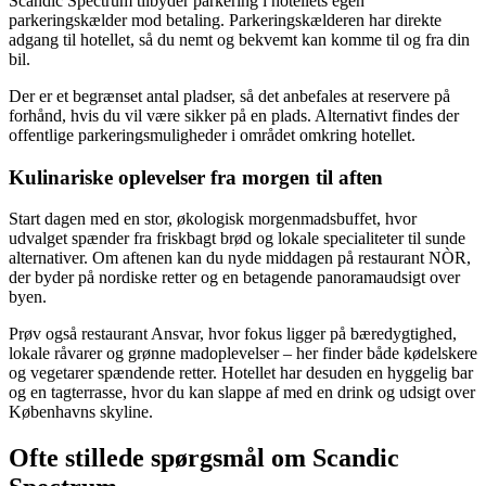
Scandic Spectrum tilbyder parkering i hotellets egen
parkeringskælder mod betaling. Parkeringskælderen har direkte
adgang til hotellet, så du nemt og bekvemt kan komme til og fra din
bil.
Der er et begrænset antal pladser, så det anbefales at reservere på
forhånd, hvis du vil være sikker på en plads. Alternativt findes der
offentlige parkeringsmuligheder i området omkring hotellet.
Kulinariske oplevelser fra morgen til aften
Start dagen med en stor, økologisk morgenmadsbuffet, hvor
udvalget spænder fra friskbagt brød og lokale specialiteter til sunde
alternativer. Om aftenen kan du nyde middagen på restaurant NÒR,
der byder på nordiske retter og en betagende panoramaudsigt over
byen.
Prøv også restaurant Ansvar, hvor fokus ligger på bæredygtighed,
lokale råvarer og grønne madoplevelser – her finder både kødelskere
og vegetarer spændende retter. Hotellet har desuden en hyggelig bar
og en tagterrasse, hvor du kan slappe af med en drink og udsigt over
Københavns skyline.
Ofte stillede spørgsmål om Scandic