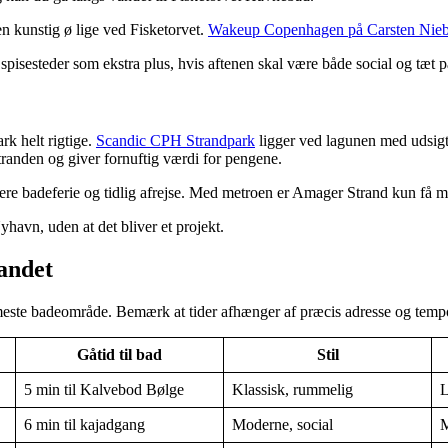
n kunstig ø lige ved Fisketorvet.
Wakeup Copenhagen på Carsten Nie
pisesteder som ekstra plus, hvis aftenen skal være både social og tæt på
k helt rigtige.
Scandic CPH Strandpark
ligger ved lagunen med udsig
tranden og giver fornuftig værdi for pengene.
nere badeferie og tidlig afrejse. Med metroen er Amager Strand kun få m
havn, uden at det bliver et projekt.
vandet
rmeste badeområde. Bemærk at tider afhænger af præcis adresse og tempo, 
Gåtid til bad
Stil
5 min til Kalvebod Bølge
Klassisk, rummelig
L
6 min til kajadgang
Moderne, social
M