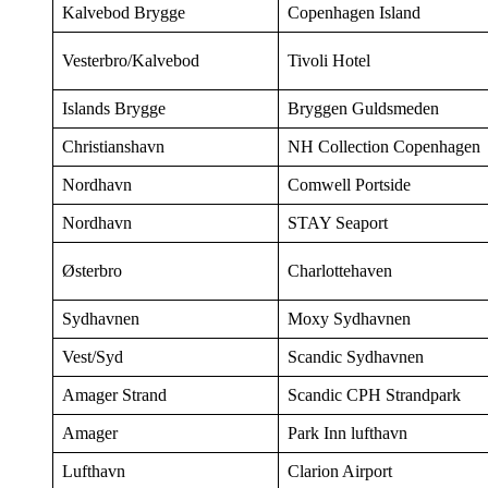
Kalvebod Brygge
Copenhagen Island
Vesterbro/Kalvebod
Tivoli Hotel
Islands Brygge
Bryggen Guldsmeden
Christianshavn
NH Collection Copenhagen
Nordhavn
Comwell Portside
Nordhavn
STAY Seaport
Østerbro
Charlottehaven
Sydhavnen
Moxy Sydhavnen
Vest/Syd
Scandic Sydhavnen
Amager Strand
Scandic CPH Strandpark
Amager
Park Inn lufthavn
Lufthavn
Clarion Airport