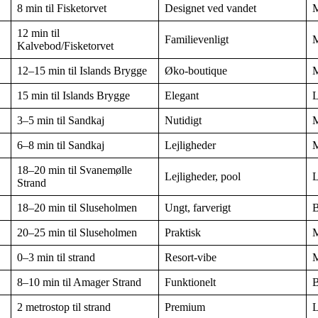
8 min til Fisketorvet
Designet ved vandet
M
12 min til
Familievenligt
M
Kalvebod/Fisketorvet
12–15 min til Islands Brygge
Øko-boutique
M
15 min til Islands Brygge
Elegant
L
3–5 min til Sandkaj
Nutidigt
M
6–8 min til Sandkaj
Lejligheder
M
18–20 min til Svanemølle
Lejligheder, pool
L
Strand
18–20 min til Sluseholmen
Ungt, farverigt
B
20–25 min til Sluseholmen
Praktisk
M
0–3 min til strand
Resort-vibe
M
8–10 min til Amager Strand
Funktionelt
B
2 metrostop til strand
Premium
L