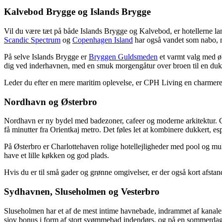
Kalvebod Brygge og Islands Brygge
Vil du være tæt på både Islands Brygge og Kalvebod, er hotellerne lan
Scandic Spectrum
og
Copenhagen Island
har også vandet som nabo,
På selve Islands Brygge er
Bryggen Guldsmeden
et varmt valg med øk
dig ved inderhavnen, med en smuk morgengåtur over broen til en duk
Leder du efter en mere maritim oplevelse, er CPH Living en charmeren
Nordhavn og Østerbro
Nordhavn er ny bydel med badezoner, cafeer og moderne arkitektur. Co
få minutter fra Orientkaj metro. Det føles let at kombinere dukkert, es
På Østerbro er Charlottehaven rolige hotellejligheder med pool og mul
have et lille køkken og god plads.
Hvis du er til små gader og grønne omgivelser, er der også kort afstand
Sydhavnen, Sluseholmen og Vesterbro
Sluseholmen har et af de mest intime havnebade, indrammet af kanale
sjov bonus i form af stort svømmebad indendørs, og på en sommerdag 