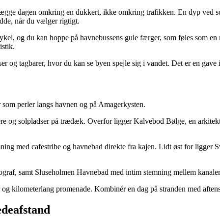
anlægge dagen omkring en dukkert, ikke omkring trafikken. En dyp ved 
de, når du vælger rigtigt.
kel, og du kan hoppe på havnebussens gule færger, som føles som en min
stik.
ser og tagbarer, hvor du kan se byen spejle sig i vandet. Det er en gave i
er som perler langs havnen og på Amagerkysten.
ere og solpladser på trædæk. Overfor ligger Kalvebod Bølge, en arkite
 med cafestribe og havnebad direkte fra kajen. Lidt øst for ligger Sva
graf, samt Sluseholmen Havnebad med intim stemning mellem kanaler og 
r og kilometerlang promenade. Kombinér en dag på stranden med aftens
ædeafstand