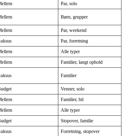
ellem
Par, solo
ellem
Børn, grupper
ellem
Par, weekend
uksus
Par, forretning
ellem
Alle typer
ellem
Familier, langt ophold
uksus
Familier
udget
Venner, solo
ellem
Familier, bil
ellem
Alle typer
udget
Stopover, familie
uksus
Forretning, stopover