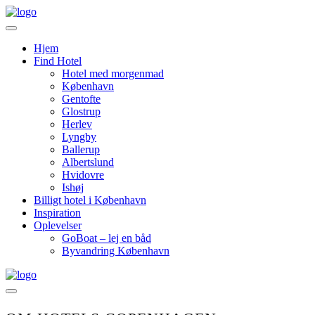
Videre
til
indhold
Hjem
Find Hotel
Hotel med morgenmad
København
Gentofte
Glostrup
Herlev
Lyngby
Ballerup
Albertslund
Hvidovre
Ishøj
Billigt hotel i København
Inspiration
Oplevelser
GoBoat – lej en båd
Byvandring København