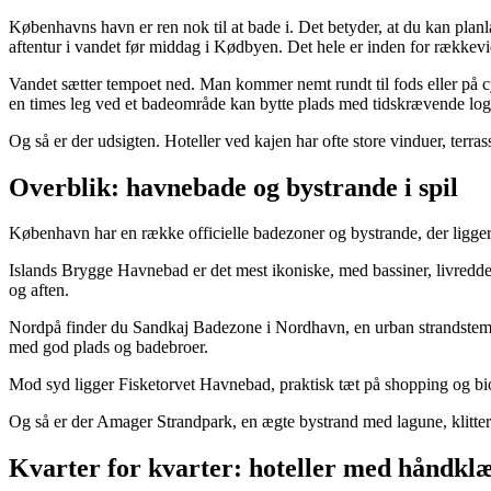
Københavns havn er ren nok til at bade i. Det betyder, at du kan pl
aftentur i vandet før middag i Kødbyen. Det hele er inden for rækkevid
Vandet sætter tempoet ned. Man kommer nemt rundt til fods eller på cy
en times leg ved et badeområde kan bytte plads med tidskrævende logi
Og så er der udsigten. Hoteller ved kajen har ofte store vinduer, terras
Overblik: havnebade og bystrande i spil
København har en række officielle badezoner og bystrande, der ligg
Islands Brygge Havnebad er det mest ikoniske, med bassiner, livredd
og aften.
Nordpå finder du Sandkaj Badezone i Nordhavn, en urban strandstemning
med god plads og badebroer.
Mod syd ligger Fisketorvet Havnebad, praktisk tæt på shopping og bio
Og så er der Amager Strandpark, en ægte bystrand med lagune, klitte
Kvarter for kvarter: hoteller med håndkl