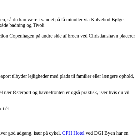
nen, så du kan være i vandet på få minutter via Kalvebod Bølge.
 både badning og Tivoli.
ction Copenhagen på andre side af broen ved Christianshavn placerer
t tilbyder lejligheder med plads til familier eller længere ophold,
l nær Østerport og havnefronten er også praktisk, især hvis du vil
 i ét.
ver god adgang, især på cykel.
CPH Hotel
ved DGI Byen har en