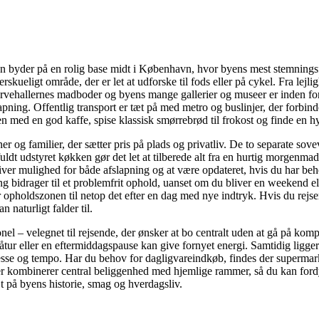
yder på en rolig base midt i København, hvor byens mest stemningsful
erskueligt område, der er let at udforske til fods eller på cykel. Fra le
orvehallernes madboder og byens mange gallerier og museer er inden fo
apning. Offentlig transport er tæt på med metro og buslinjer, der forbin
en med en god kaffe, spise klassisk smørrebrød til frokost og finde en
ner og familier, der sætter pris på plads og privatliv. De to separate so
ldt udstyret køkken gør det let at tilberede alt fra en hurtig morgenmad
ver mulighed for både afslapning og at være opdateret, hvis du har beho
 bidrager til et problemfrit ophold, uanset om du bliver en weekend ell
 opholdszonen til netop det efter en dag med nye indtryk. Hvis du rejser
naturligt falder til.
onel – velegnet til rejsende, der ønsker at bo centralt uden at gå på k
eller en eftermiddagspause kan give fornyet energi. Samtidig ligger en 
esse og tempo. Har du behov for dagligvareindkøb, findes der supermarke
 der kombinerer central beliggenhed med hjemlige rammer, så du kan fo
æt på byens historie, smag og hverdagsliv.