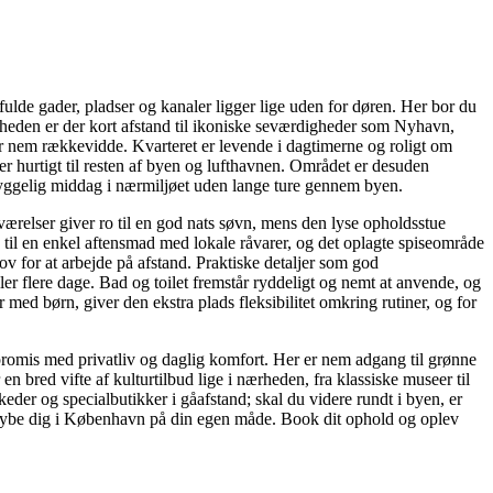
de gader, pladser og kanaler ligger lige uden for døren. Her bor du
jligheden er der kort afstand til ikoniske seværdigheder som Nyhavn,
r nem rækkevidde. Kvarteret er levende i dagtimerne og roligt om
der hurtigt til resten af byen og lufthavnen. Området er desuden
 hyggelig middag i nærmiljøet uden lange ture gennem byen.
veværelser giver ro til en god nats søvn, mens den lyse opholdsstue
 til en enkel aftensmad med lokale råvarer, og det oplagte spiseområde
v for at arbejde på afstand. Praktiske detaljer som god
er flere dage. Bad og toilet fremstår ryddeligt og nemt at anvende, og
 med børn, giver den ekstra plads fleksibilitet omkring rutiner, og for
ompromis med privatliv og daglig komfort. Her er nem adgang til grønne
bred vifte af kulturtilbud lige i nærheden, fra klassiske museer til
der og specialbutikker i gåafstand; skal du videre rundt i byen, er
rdybe dig i København på din egen måde. Book dit ophold og oplev