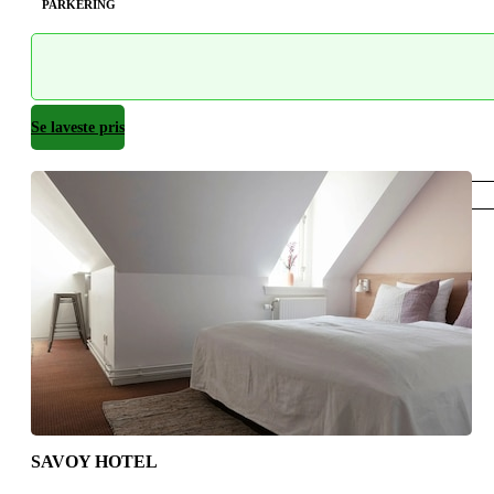
PARKERING
Se laveste pris
København
SAVOY HOTEL