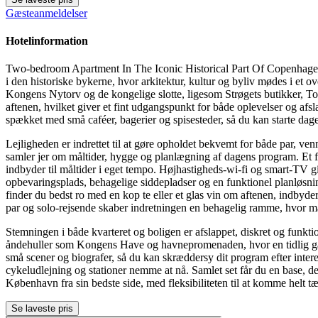
Gæsteanmeldelser
Hotelinformation
Two-bedroom Apartment In The Iconic Historical Part Of Copenhagen b
i den historiske bykerne, hvor arkitektur, kultur og byliv mødes i et ov
Kongens Nytorv og de kongelige slotte, ligesom Strøgets butikker, T
aftenen, hvilket giver et fint udgangspunkt for både oplevelser og afsl
spækket med små caféer, bagerier og spisesteder, så du kan starte dag
Lejligheden er indrettet til at gøre opholdet bekvemt for både par, ven
samler jer om måltider, hygge og planlægning af dagens program. Et fu
indbyder til måltider i eget tempo. Højhastigheds-wi-fi og smart-TV gi
opbevaringsplads, behagelige siddepladser og en funktionel planløsning
finder du bedst ro med en kop te eller et glas vin om aftenen, indbyder
par og solo-rejsende skaber indretningen en behagelig ramme, hvor man 
Stemningen i både kvarteret og boligen er afslappet, diskret og funkti
åndehuller som Kongens Have og havnepromenaden, hvor en tidlig gåtur 
små scener og biografer, så du kan skræddersy dit program efter inter
cykeludlejning og stationer nemme at nå. Samlet set får du en base,
København fra sin bedste side, med fleksibiliteten til at komme helt t
Se laveste pris