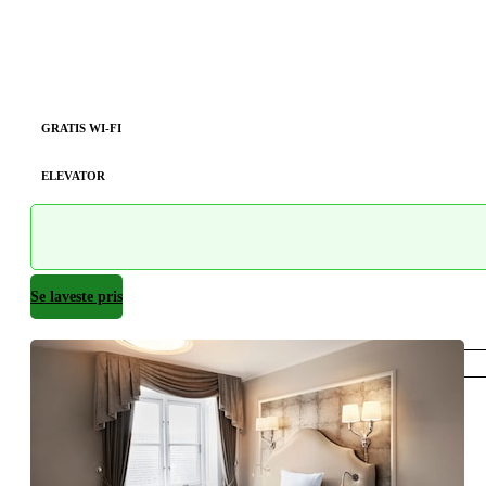
GRATIS WI-FI
ELEVATOR
Se laveste pris
København