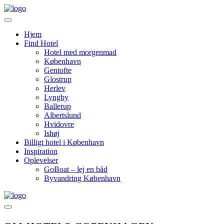
Videre
til
indhold
Hjem
Find Hotel
Hotel med morgenmad
København
Gentofte
Glostrup
Herlev
Lyngby
Ballerup
Albertslund
Hvidovre
Ishøj
Billigt hotel i København
Inspiration
Oplevelser
GoBoat – lej en båd
Byvandring København