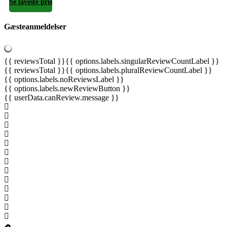
Se laveste pris
Gæsteanmeldelser
{{ reviewsTotal }}
{{ options.labels.singularReviewCountLabel }}
{{ reviewsTotal }}
{{ options.labels.pluralReviewCountLabel }}
{{ options.labels.noReviewsLabel }}
{{ options.labels.newReviewButton }}
{{ userData.canReview.message }}