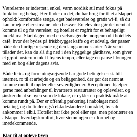
Værelserne er indrettet i enkel, varm nordisk stil med fokus på
funktion og behag. Her finder du det, du har brug for til et afslappet
ophold: komfortable senge, eget badeværelse og gratis wi-fi, så du
kan arbejde eller streame uden besvær. En elevator gør det nemt at
komme til og fra værelset, og hotellet er røgfrit for et behageligt
indeklima. Start dagen med en velsmagende morgenmad i hotellets
café, hvor der bydes på friskbrygget kaffe og et udvalg, der passer
både den hurtige rejsende og den langsomme starter. Når vejret
tillader det, kan du slå dig ned i den hyggelige gårdhave, som giver
et grønt pusterum midt i byens tempo, eller tage en pause i loungen
med en bog eller dagens avis.
Både ferie- og forretningsrejsende har gode betingelser: stabilt
internet, ro til at arbejde og en beliggenhed, der gør det nemt at
komme rundt til møder eller seværdigheder. Receptionen hjælper
gerne med anbefalinger til kvarterets restauranter og oplevelser, og
ønsker du at se byen som de lokale, er cykler en praktisk måde at
komme rundt på. Der er offentlig parkering i nabolaget mod
betaling, og du finder også el-ladestandere i området, hvis du
ankommer i elbil. Hotellet har ikke pool eller spa, men prioriterer en
afslappet hverdagskomfort, hvor stemningen er uformel og
imødekommende.
Klar til at opleve byen