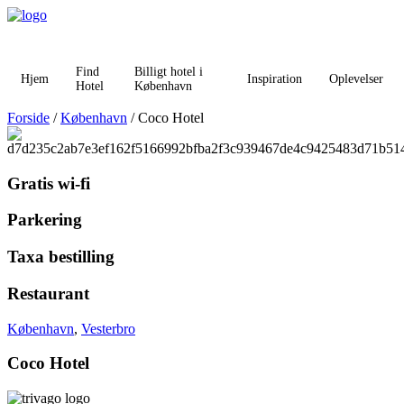
Videre
til
indhold
Find
Billigt hotel i
Hjem
Inspiration
Oplevelser
Hotel
København
Forside
/
København
/ Coco Hotel
Gratis wi-fi
Parkering
Taxa bestilling
Restaurant
København
,
Vesterbro
Coco Hotel