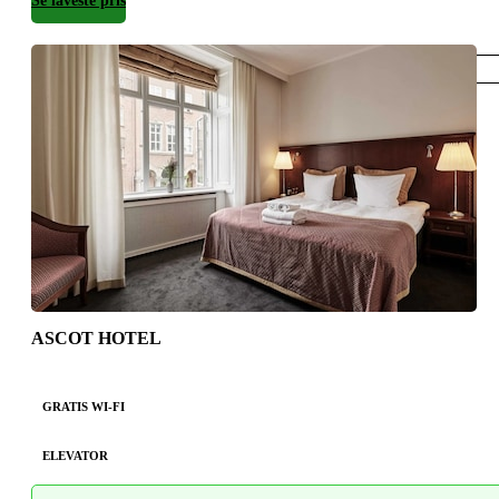
Se laveste pris
København
ASCOT HOTEL
GRATIS WI-FI
ELEVATOR