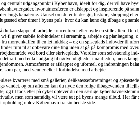
g centralt udgangspunkt i København, ideelt for dig, der vil have bye
 københavnergader, hvor atmosfæren er afslappet og inspirerende på samm
er langs kanalerne. Uanset om du er til design, historie, shopping elle
gtssted efter timer i byens puls, hvor du kan læne dig tilbage og samle 
så du kan slappe af, arbejde koncentreret eller nyde en stille aften. De
-fi giver stabile forbindelser til streaming, arbejde og planlægning, og
– fra morgenkaffen til en let middag – og en spiseplads indbyder til uform
finder rum til at opbevare dine ting uden at gå på kompromis med over
 arbejdsområde ved bord eller skriveplads. Værdier som selvstændig ind-
, er det rart med enkel adgang til nødvendigheder i nærheden, mens læng
 i ejendommen. Atmosfæren er afslappet og uformel, og indretningen b
, som par, med venner eller i forbindelse med arbejde.
populære kvarterer med små gallerier, delikatesseforretninger og spises
langs vandet, og om aftenen kan du nyde den rolige tilbagevenden til l
 og til fods eller på cykel oplever du den særlige københavnerstemning
vatliv, men som samtidig vil være tæt på byens mange tilbud. Her får d
t ophold og oplev København fra sin bedste side.