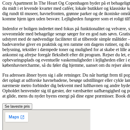
Cozy Apartment In The Heart Og Copenhagen byder på et behageligt o
du midt i et levende kvarter med caféer, lokale butikker og klassiske
dig rundt til museer, havnefronten, grønne parker og de ikoniske områd
komme hjem igen uden besvær. Lejligheden fungerer som et roligt tilflu
Indenfor er boligen indrettet med fokus på funktionalitet og velvære, 
soveområde med behagelige senge sørger for en god nats søvn. Gratis wi
udstyret med de nødvendige faciliteter til at tilberede simple måltider 
badeværelse giver en praktisk og ren ramme om dagens rutiner, og du 
belysning, tekstiler i dæmpede toner og mulighed for at skabe et lille
ankomst og afrejse foregår fleksibelt efter dit program. Rejser du let
opbevaringsplads og eventuelle vaskemuligheder i lejligheden eller
københavnercharme, så du føler dig hjemme, uanset om du rejser alene
Fra adressen åbner byen sig i alle retninger. Du når hurtigt frem til 
det oplagt at udforske havnebadene, besøge udstillinger eller cykle 
nærmeste metro forbinder dig bekvemt med lufthavnen og andre bydele,
Opholdet henvender sig til gæster, der værdsætter uafhængighed og pri
at glide, mens du nyder byens energi på dine egne præmisser. Book di
Se laveste pris