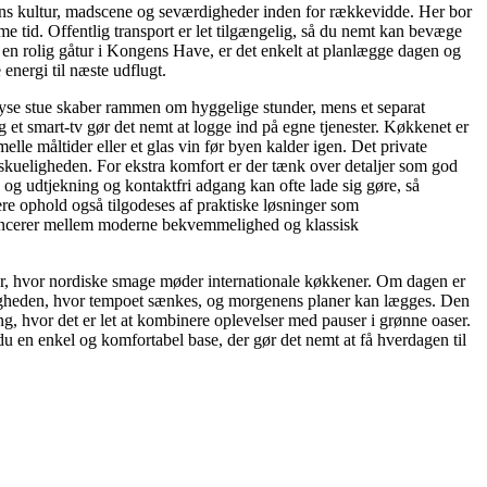
ns kultur, madscene og seværdigheder inden for rækkevidde. Her bor
e tid. Offentlig transport er let tilgængelig, så du nemt kan bevæge
r en rolig gåtur i Kongens Have, er det enkelt at planlægge dagen og
energi til næste udflugt.
n lyse stue skaber rammen om hyggelige stunder, mens et separat
 et smart-tv gør det nemt at logge ind på egne tjenester. Køkkenet er
elle måltider eller et glas vin før byen kalder igen. Det private
skueligheden. For ekstra komfort er der tænk over detaljer som god
 og udtjekning og kontaktfri adgang kan ofte lade sig gøre, så
ere ophold også tilgodeses af praktiske løsninger som
alancerer mellem moderne bekvemmelighed og klassisk
teder, hvor nordiske smage møder internationale køkkener. Om dagen er
ejligheden, hvor tempoet sænkes, og morgenens planer kan lægges. Den
, hvor det er let at kombinere oplevelser med pauser i grønne oaser.
u en enkel og komfortabel base, der gør det nemt at få hverdagen til