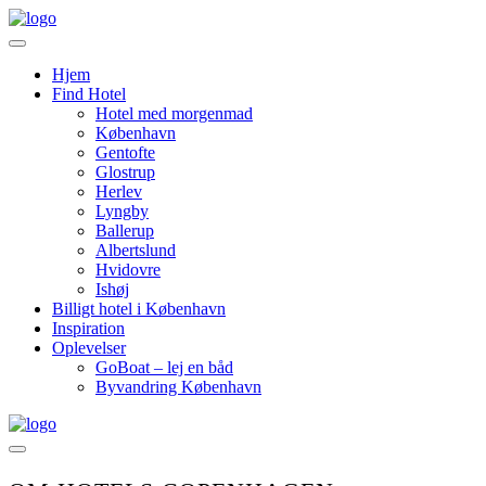
Videre
til
indhold
Hjem
Find Hotel
Hotel med morgenmad
København
Gentofte
Glostrup
Herlev
Lyngby
Ballerup
Albertslund
Hvidovre
Ishøj
Billigt hotel i København
Inspiration
Oplevelser
GoBoat – lej en båd
Byvandring København