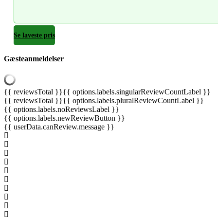
Se laveste pris
Gæsteanmeldelser
{{ reviewsTotal }}
{{ options.labels.singularReviewCountLabel }}
{{ reviewsTotal }}
{{ options.labels.pluralReviewCountLabel }}
{{ options.labels.noReviewsLabel }}
{{ options.labels.newReviewButton }}
{{ userData.canReview.message }}