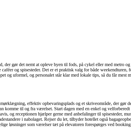
er gør det nemt at opleve byen til fods, på cykel eller med metro og b
e caféer og spisesteder. Det er et praktisk valg for både weekendturen,
appet og uformel, og personalet står klar med lokale tips, så du får mest 
mørklægning, effektiv opbevaringsplads og et skriveområde, der gør det 
mt kan komme til og fra værelset. Start dagen med en enkel og velforbere
vis, og receptionen hjælper gerne med anbefalinger til spisesteder, muse
destandere i nabolaget. Rejser du let, tilbyder hotellet også bagageopbe
ige løsninger som værelser tæt på elevatoren forespørges ved booking,