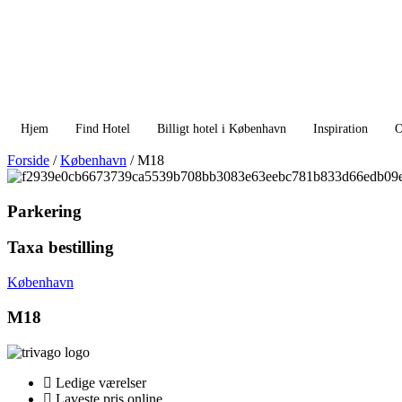
Videre
til
indhold
Hjem
Find Hotel
Billigt hotel i København
Inspiration
O
Forside
/
København
/ M18
Parkering
Taxa bestilling
København
M18
Ledige værelser
Laveste pris online