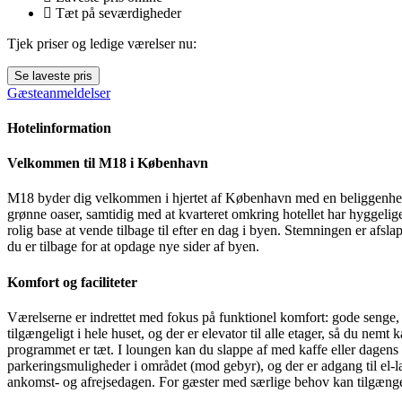
Tæt på seværdigheder
Tjek priser og ledige værelser nu:
Se laveste pris
Gæsteanmeldelser
Hotelinformation
Velkommen til M18 i København
M18 byder dig velkommen i hjertet af København med en beliggenhed, d
grønne oaser, samtidig med at kvarteret omkring hotellet har hyggelig
rolig base at vende tilbage til efter en dag i byen. Stemningen er afsl
du er tilbage for at opdage nye sider af byen.
Komfort og faciliteter
Værelserne er indrettet med fokus på funktionel komfort: gode senge, 
tilgængeligt i hele huset, og der er elevator til alle etager, så du ne
programmet er tæt. I loungen kan du slappe af med kaffe eller dagens a
parkeringsmuligheder i området (mod gebyr), og der er adgang til el-la
ankomst- og afrejsedagen. For gæster med særlige behov kan tilgængel