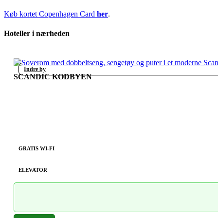
Køb kortet Copenhagen Card
her
.
Hoteller i nærheden
Indre by
SCANDIC KODBYEN
GRATIS WI-FI
ELEVATOR