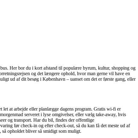
us. Her bor du i kort afstand til populære byrum, kultur, shopping og
 forretningsrejsen og det længere ophold, hvor man gerne vil have en
muligt ud af dit besøg i København – uanset om det er første gang, eller
let at arbejde eller planlægge dagens program. Gratis wi-fi er
dt morgenmad serveret i lyse omgivelser, eller vælg take-away, hvis
er og transport. Har du bil, findes der offentlige
varing før check-in og efter check-out, så du kan få det meste ud af
 så opholdet bliver så smidigt som muligt.