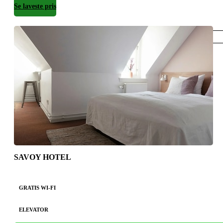
Se laveste pris
København
SAVOY HOTEL
GRATIS WI-FI
ELEVATOR