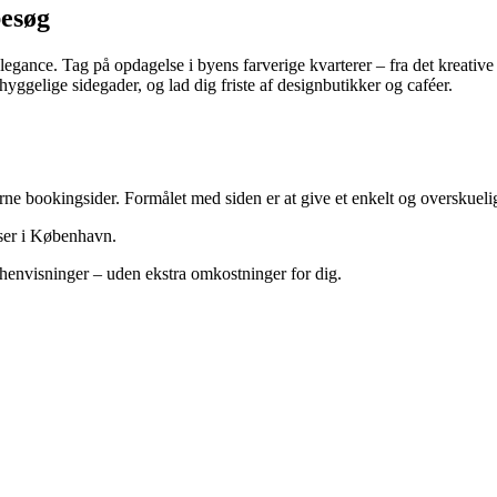
besøg
ance. Tag på opdagelse i byens farverige kvarterer – fra det kreative
ggelige sidegader, og lad dig friste af designbutikker og caféer.
erne bookingsider. Formålet med siden er at give et enkelt og overskuel
elser i København.
nvisninger – uden ekstra omkostninger for dig.