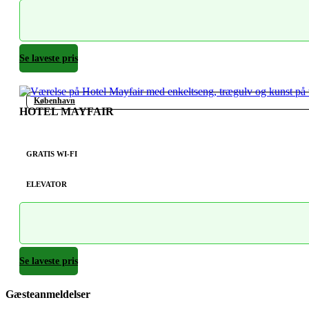
Se laveste pris
København
HOTEL MAYFAIR
GRATIS WI-FI
ELEVATOR
Se laveste pris
Gæsteanmeldelser