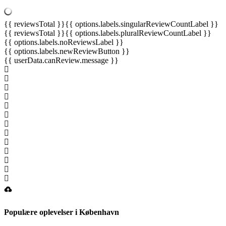
{{ reviewsTotal }}
{{ options.labels.singularReviewCountLabel }}
{{ reviewsTotal }}
{{ options.labels.pluralReviewCountLabel }}
{{ options.labels.noReviewsLabel }}
{{ options.labels.newReviewButton }}
{{ userData.canReview.message }}
Populære oplevelser i København