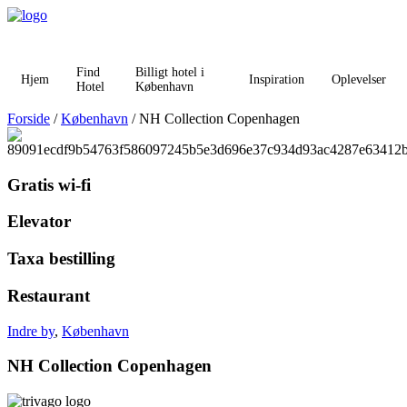
Videre
til
indhold
Find
Billigt hotel i
Hjem
Inspiration
Oplevelser
Hotel
København
Forside
/
København
/ NH Collection Copenhagen
Gratis wi-fi
Elevator
Taxa bestilling
Restaurant
Indre by
,
København
NH Collection Copenhagen