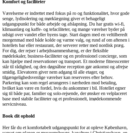
Komfort og faciliteter
Værelserne er indrettet med fokus på ro og funktionalitet, hvor gode
senge, lydisolering og mørklægning giver et behageligt
udgangspunkt for både arbejde og afslapning. Du har gratis wi-fi,
klimaanlæg og kaffe- og tefaciliteter, og mange værelser byder på
udsigt over vandet eller byens tage. Start dagen med en veltilberedt
morgenmad med både kolde og varme valg, og rund af om aftenen i
hotellets bar eller restaurant, der serverer retter med nordisk præg.
For dig, der rejser i arbejdssammenhæng, er der fleksible
mødelokaler, business-faciliteter og en professionel concierge, som
kan hjælpe med reservationer og transport. Et moderne fitnesscenter
står til rådighed, og den døgnåbne reception gør ankomst og afrejse
smidig. Elevatoren giver nem adgang til alle etager, og
tilgængelighedsvenlige værelser kan reserveres efter behov.
Parkering kan som regel arrangeres i nærheden mod betaling,
hvilket kan være en fordel, hvis du ankommer i bil. Hotellet egner
sig til både par, familier og solo-rejsende, der ønsker en velplaceret
base med stabile faciliteter og et professionelt, imødekommende
servicniveau.
Book dit ophold
Her får du et komfortabelt udgangspunkt for at opleve København,
uanset om planen er museumsbesøg, kanalture i Christianshavn, en