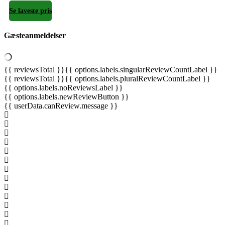
Se laveste pris
Gæsteanmeldelser
{{ reviewsTotal }}
{{ options.labels.singularReviewCountLabel }}
{{ reviewsTotal }}
{{ options.labels.pluralReviewCountLabel }}
{{ options.labels.noReviewsLabel }}
{{ options.labels.newReviewButton }}
{{ userData.canReview.message }}