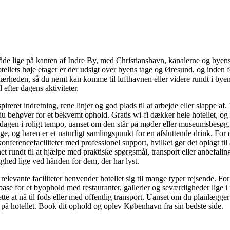
åde lige på kanten af Indre By, med Christianshavn, kanalerne og by
hotellets høje etager er der udsigt over byens tage og Øresund, og inde
nærheden, så du nemt kan komme til lufthavnen eller videre rundt i bye
 efter dagens aktiviteter.
reret indretning, rene linjer og god plads til at arbejde eller slappe a
 du behøver for et bekvemt ophold. Gratis wi-fi dækker hele hotellet, o
e dagen i roligt tempo, uanset om den står på møder eller museumsbesøg
ge, og baren er et naturligt samlingspunkt for en afsluttende drink. For 
ferencefaciliteter med professionel support, hvilket gør det oplagt til 
 rundt til at hjælpe med praktiske spørgsmål, transport eller anbefaling
hed lige ved hånden for dem, der har lyst.
levante faciliteter henvender hotellet sig til mange typer rejsende. Fo
se for et byophold med restauranter, gallerier og seværdigheder lige i 
ette at nå til fods eller med offentlig transport. Uanset om du planlægge
 på hotellet. Book dit ophold og oplev København fra sin bedste side.