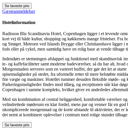
Se laveste pris
Gæsteanmeldelser
Hotelinformation
Radisson Blu Scandinavia Hotel, Copenhagen ligger i et levende omr
kort vej til både kultur, shopping og køkkenets mange fristelser. Fra 
og Strøget. Metroen ved Islands Brygge eller Christianshavn ligger i 
fods eller på cykel, men samtidig have en rolig base at vende tilbage til
Indendørs er stemningen afslappet og funktionel med skandinavisk inspi
te- og kaffefaciliteter samt moderne badeværelser, så du har alt, hvad
Morgenmaden serveres som en varieret buffet, der gør det let at start
spisemuligheder på stedet, fra uformelle retter til mere helstøbte midda
frie vægte og maskiner. Hotellet rummer desuden fleksible møde- og kon
Parkeringsmuligheder findes mod tillæg, og receptionen står klar døgnet
Copenhagen i samme kompleks, hvilket giver en anderledes aftenmulig
Med sin kombination af central beliggenhed, komfortable værelser og re
velindrettede møderum en klar fordel, mens par og venner får en god ba
ukomplicerede morgenmad og de korte afstande til aktiviteter, der er l
det nemt at kombinere oplevelser i centrum med rolige stunder tilbage
Se laveste pris