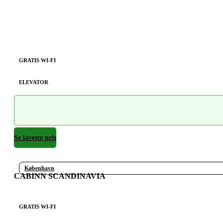
GRATIS WI-FI
ELEVATOR
Se laveste pris
København
CABINN SCANDINAVIA
GRATIS WI-FI