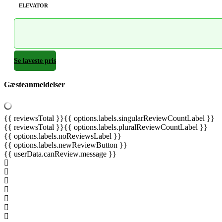
ELEVATOR
Se laveste pris
Gæsteanmeldelser
{{ reviewsTotal }}
{{ options.labels.singularReviewCountLabel }}
{{ reviewsTotal }}
{{ options.labels.pluralReviewCountLabel }}
{{ options.labels.noReviewsLabel }}
{{ options.labels.newReviewButton }}
{{ userData.canReview.message }}