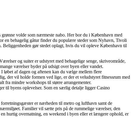
ens grønne volde som nærmeste nabo. Her bor du i København med
n for en behagelig gåtur finder du populære steder som Nyhavn, Tivoli
n. Beliggenheden gør stedet oplagt, hvis du vil opleve København til
f. Værelser og suiter er udstyret med behagelige senge, skriveområde,
g mange værelser byder på udsigt over byen eller vandet.
. I løbet af dagen og aftenen kan du vælge mellem flere
dig, der vil holde formen ved lige, er der et veludstyret fitnessrum med
alt fra mindre workshops til større arrangementer.
er til byens oplevelser. Som en særlig detalje ligger Casino
r forretningsgæster er nærheden til metro og lufthavn samt de
nærmiljøet. Familier vil sætte pris på de rummelige værelser, den
r en hurtig overnatning, en weekend i byen eller et længere ophold, er