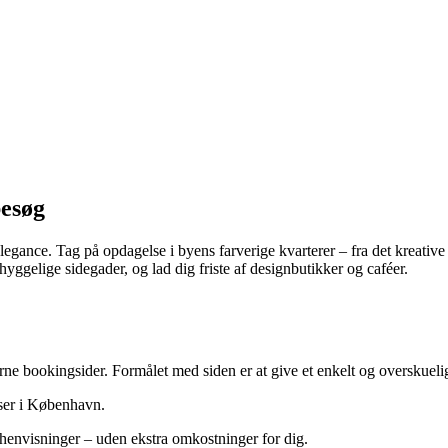
besøg
ance. Tag på opdagelse i byens farverige kvarterer – fra det kreative
ggelige sidegader, og lad dig friste af designbutikker og caféer.
erne bookingsider. Formålet med siden er at give et enkelt og overskuel
elser i København.
nvisninger – uden ekstra omkostninger for dig.