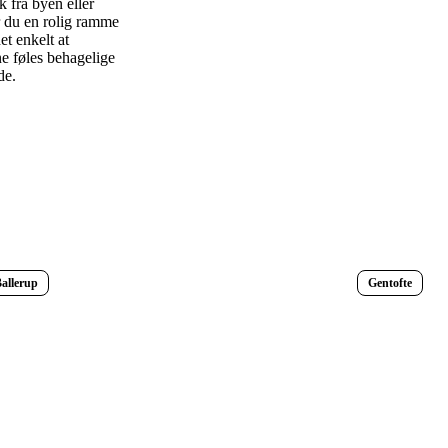
 fra byen eller
r du en rolig ramme
et enkelt at
e føles behagelige
de.
allerup
Gentofte