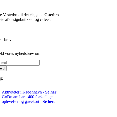
 Vesterbro til det elegante Østerbro
te af designbutikker og caféer.
dsbrev:
eld vores nyhedsbrev om
eld
g:
Aktiviteter i København -
Se her
.
GoDream har +400 forskellige
oplevelser og gavekort -
Se her.