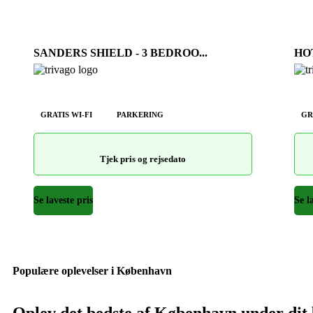
SANDERS SHIELD - 3 BEDROO...
HO
GRATIS WI-FI
PARKERING
GR
Tjek pris og rejsedato
Se laveste pris
Se l
Populære oplevelser i København