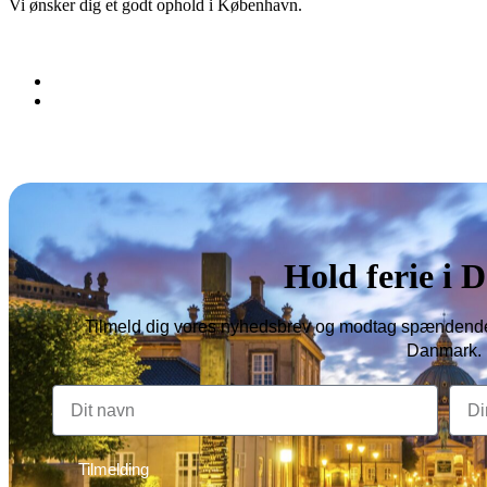
Vi ønsker dig et godt ophold i København.
Copyright © 2026 Alle rettigheder forbeholdes Denmark Hotels
Hold ferie i
Tilmeld dig vores nyhedsbrev og modtag spændende
Danmark.
Tilmelding