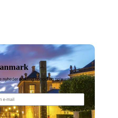
 Copenhagen | Reklamefinansieret hjemmeside
 Danmark
 nyheder omkring ophold og oplevelser i