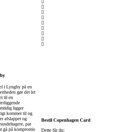
gby
el i Lyngby på en
enheden gør det let
t til en
nærliggende
mtidig ligger
tigt kommer til og
er afslappet og
Bestil Copenhagen Card
rsusdeltagere, par
 at gå på kompromis
Dette får du: