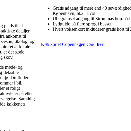
Gratis adgang til mere end 40 seværdighed
København, bl.a. Tivoli
Ubegrænset adgang til Strommas hop-på-h
Lydguide på flere sprog i bussen
 plads til at
Hvert voksenkort inkluderer gratis kort til 
raktiske detaljer
fra ankomst til
 sæson, økologi og
Køb kortet Copenhagen Card
her
.
pireret af lokale
t, er der gode
og skov.
ede møde- og
g fleksible
miljø. Du finder
kommer i bil.
r et roligt
ktiviteter på eller
bevægelse. Samtidig
både køkkenets