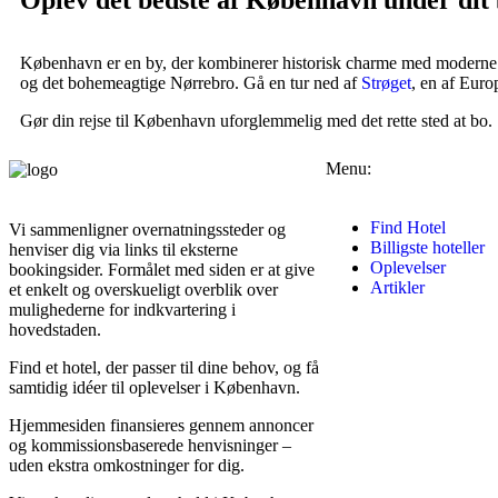
Oplev det bedste af København under dit
København er en by, der kombinerer historisk charme med moderne ele
og det bohemeagtige Nørrebro. Gå en tur ned af
Strøget
, en af Euro
Gør din rejse til København uforglemmelig med det rette sted at bo.
Menu:
Find Hotel
Vi sammenligner over­natningssteder og
Billigste hoteller
henviser dig via links til eksterne
Oplevelser
bookingsider. Formålet med siden er at give
Artikler
et enkelt og overskueligt overblik over
mulighederne for indkvartering i
hovedstaden.
Find et hotel, der passer til dine behov, og få
samtidig idéer til oplevelser i København.
Hjemmesiden finansieres gennem annoncer
og kommissionsbaserede henvisninger –
uden ekstra omkostninger for dig.