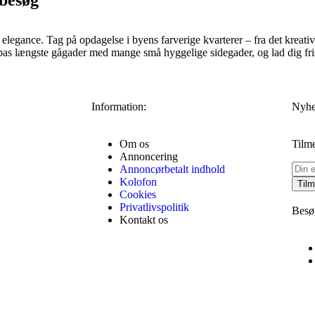
 besøg
gance. Tag på opdagelse i byens farverige kvarterer – fra det kreative
pas længste gågader med mange små hyggelige sidegader, og lad dig fris
Information:
Nyhe
Om os
Tilm
Annoncering
Annoncørbetalt indhold
Kolofon
Tilm
Cookies
Privatlivspolitik
Besø
Kontakt os