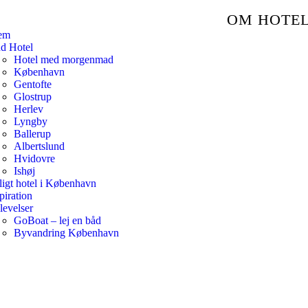
OM HOTE
em
nd Hotel
Hotel med morgenmad
København
Gentofte
Glostrup
Herlev
Lyngby
Ballerup
Albertslund
Hvidovre
Ishøj
ligt hotel i København
piration
levelser
GoBoat – lej en båd
Byvandring København