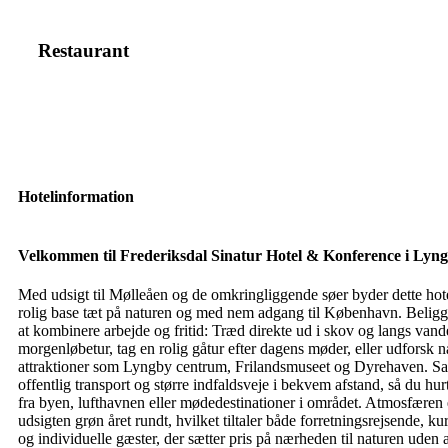
Restaurant
Hotelinformation
Velkommen til Frederiksdal Sinatur Hotel & Konference i Lyn
Med udsigt til Mølleåen og de omkringliggende søer byder dette hot
rolig base tæt på naturen og med nem adgang til København. Beligg
at kombinere arbejde og fritid: Træd direkte ud i skov og langs vande
morgenløbetur, tag en rolig gåtur efter dagens møder, eller udforsk 
attraktioner som Lyngby centrum, Frilandsmuseet og Dyrehaven. Sa
offentlig transport og større indfaldsveje i bekvem afstand, så du hur
fra byen, lufthavnen eller mødedestinationer i området. Atmosfæren 
udsigten grøn året rundt, hvilket tiltaler både forretningsrejsende, ku
og individuelle gæster, der sætter pris på nærheden til naturen uden