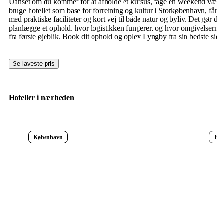
Uanset om du kommer for at afholde et kursus, tage en weekend væk
bruge hotellet som base for forretning og kultur i Storkøbenhavn, få
med praktiske faciliteter og kort vej til både natur og byliv. Det gør d
planlægge et ophold, hvor logistikken fungerer, og hvor omgivelsern
fra første øjeblik. Book dit ophold og oplev Lyngby fra sin bedste si
Se laveste pris
Hoteller i nærheden
København
B