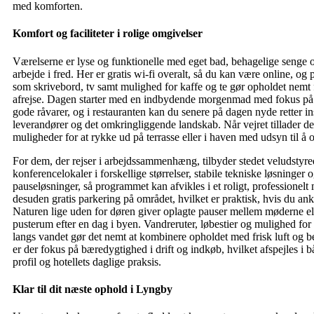
med komforten.
Komfort og faciliteter i rolige omgivelser
Værelserne er lyse og funktionelle med eget bad, behagelige senge og
arbejde i fred. Her er gratis wi-fi overalt, så du kan være online, og p
som skrivebord, tv samt mulighed for kaffe og te gør opholdet nemt 
afrejse. Dagen starter med en indbydende morgenmad med fokus på
gode råvarer, og i restauranten kan du senere på dagen nyde retter ins
leverandører og det omkringliggende landskab. Når vejret tillader de
muligheder for at rykke ud på terrasse eller i haven med udsyn til å 
For dem, der rejser i arbejdssammenhæng, tilbyder stedet veludstyr
konferencelokaler i forskellige størrelser, stabile tekniske løsninger o
pauseløsninger, så programmet kan afvikles i et roligt, professionelt 
desuden gratis parkering på området, hvilket er praktisk, hvis du an
Naturen lige uden for døren giver oplagte pauser mellem møderne elle
pusterum efter en dag i byen. Vandreruter, løbestier og mulighed for a
langs vandet gør det nemt at kombinere opholdet med frisk luft og 
er der fokus på bæredygtighed i drift og indkøb, hvilket afspejles i 
profil og hotellets daglige praksis.
Klar til dit næste ophold i Lyngby