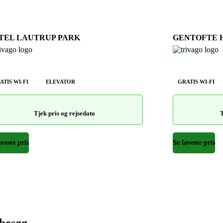
TEL LAUTRUP PARK
GENTOFTE 
ATIS WI-FI
ELEVATOR
GRATIS WI-FI
Tjek pris og rejsedato
T
aveste pris
Se laveste pris