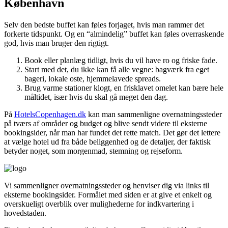
København
Selv den bedste buffet kan føles forjaget, hvis man rammer det
forkerte tidspunkt. Og en “almindelig” buffet kan føles overraskende
god, hvis man bruger den rigtigt.
Book eller planlæg tidligt, hvis du vil have ro og friske fade.
Start med det, du ikke kan få alle vegne: bagværk fra eget
bageri, lokale oste, hjemmelavede spreads.
Brug varme stationer klogt, en frisklavet omelet kan bære hele
måltidet, især hvis du skal gå meget den dag.
På
HotelsCopenhagen.dk
kan man sammenligne overnatningssteder
på tværs af områder og budget og blive sendt videre til eksterne
bookingsider, når man har fundet det rette match. Det gør det lettere
at vælge hotel ud fra både beliggenhed og de detaljer, der faktisk
betyder noget, som morgenmad, stemning og rejseform.
Vi sammenligner over­natningssteder og henviser dig via links til
eksterne bookingsider. Formålet med siden er at give et enkelt og
overskueligt overblik over mulighederne for indkvartering i
hovedstaden.