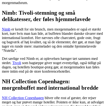
morgenmadsrum.
Nimb: Tivoli-stemning og små
delikatesser, der føles hjemmelavede
Nimb
er kendt for sin brunch, men morgenmaden er også et stærkt
kort, især hvis man kan lide, at buffeten blander danske råvarer med
international komfort. Her nævnes ofte charcuteri, gode oste, frugt
og bagværk af høj kvalitet, og så de elementer, der gør, at man lige
tager en runde mere: marmelader og den omtalte hjemmelavede
“Nutella”.
Det særlige ved Nimb er, at oplevelsen hænger tæt sammen med
stedet.
Tivoli
som bagtæppe giver noget eventyrligt, også tidligt på
dagen, og hotellets boutique-præg gør, at morgenmaden kan føles
mere intim end på de store konferencehoteller.
NH Collection Copenhagen:
morgenbuffet med international bredde
NH Collection Copenhagen
bliver ofte rost af gæster, der rejser
meget og har prøvet mange hoteller. Pointen er ikke kun, at udvalget