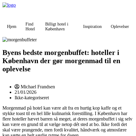
Videre
til
indhold
Find
Billigt hotel i
Hjem
Inspiration
Oplevelser
Hotel
København
Byens bedste morgenbuffet: hoteller i
København der gør morgenmad til en
oplevelse
Michael Frandsen
21/01/2026
Ikke-kategoriseret
Morgenmad på hotel kan være alt fra en hurtig kop kaffe og et
stykke toast til en hel lille kulinarisk forestilling. I København har
flere hoteller hævet barren så meget, at deres morgenbuffet i sig selv
kan være en grund til at vælge netop dét sted at bo. Ikke fordi det
skal være prangende, men fordi kvalitet, håndværk og atmosfære
kan sætte en helt særlig rytme for dagen.