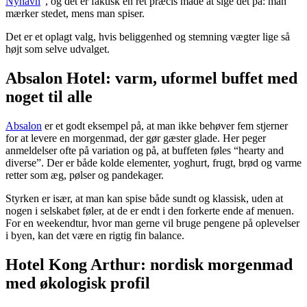
Nyhavn
”, og det er faktisk en ret præcis måde at sige det på: man
mærker stedet, mens man spiser.
Det er et oplagt valg, hvis beliggenhed og stemning vægter lige så
højt som selve udvalget.
Absalon Hotel: varm, uformel buffet med
noget til alle
Absalon
er et godt eksempel på, at man ikke behøver fem stjerner
for at levere en morgenmad, der gør gæster glade. Her peger
anmeldelser ofte på variation og på, at buffeten føles “hearty and
diverse”. Der er både kolde elementer, yoghurt, frugt, brød og varme
retter som æg, pølser og pandekager.
Styrken er især, at man kan spise både sundt og klassisk, uden at
nogen i selskabet føler, at de er endt i den forkerte ende af menuen.
For en weekendtur, hvor man gerne vil bruge pengene på oplevelser
i byen, kan det være en rigtig fin balance.
Hotel Kong Arthur: nordisk morgenmad
med økologisk profil