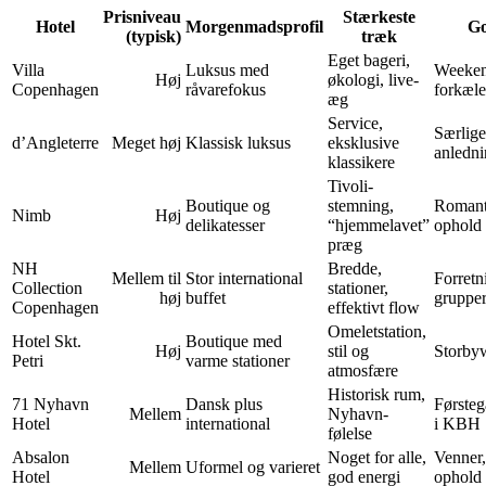
Prisniveau
Stærkeste
Hotel
Morgenmadsprofil
Go
(typisk)
træk
Eget bageri,
Villa
Luksus med
Weeken
Høj
økologi, live-
Copenhagen
råvarefokus
forkæle
æg
Service,
Særlige
d’Angleterre
Meget høj
Klassisk luksus
eksklusive
anledni
klassikere
Tivoli-
Boutique og
stemning,
Romant
Nimb
Høj
delikatesser
“hjemmelavet”
ophold
præg
NH
Bredde,
Mellem til
Stor international
Forretn
Collection
stationer,
høj
buffet
gruppe
Copenhagen
effektivt flow
Omeletstation,
Hotel Skt.
Boutique med
Høj
stil og
Storby
Petri
varme stationer
atmosfære
Historisk rum,
71 Nyhavn
Dansk plus
Første
Mellem
Nyhavn-
Hotel
international
i KBH
følelse
Absalon
Noget for alle,
Venner,
Mellem
Uformel og varieret
Hotel
god energi
ophold