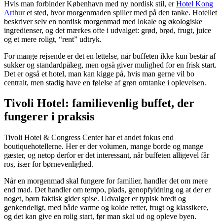
Hvis man forbinder København med ny nordisk stil, er
Hotel Kong
Arthur
et sted, hvor morgenmaden spiller med på den tanke. Hotellet
beskriver selv en nordisk morgenmad med lokale og økologiske
ingredienser, og det mærkes ofte i udvalget: grød, brød, frugt, juice
og et mere roligt, “rent” udtryk.
For mange rejsende er det en lettelse, når buffeten ikke kun består af
sukker og standardpålæg, men også giver mulighed for en frisk start.
Det er også et hotel, man kan kigge på, hvis man gerne vil bo
centralt, men stadig have en følelse af grøn omtanke i oplevelsen.
Tivoli Hotel: familievenlig buffet, der
fungerer i praksis
Tivoli Hotel & Congress Center har et andet fokus end
boutiquehotellerne. Her er der volumen, mange borde og mange
gæster, og netop derfor er det interessant, når buffeten alligevel får
ros, især for børnevenlighed.
Når en morgenmad skal fungere for familier, handler det om mere
end mad. Det handler om tempo, plads, genopfyldning og at der er
noget, børn faktisk gider spise. Udvalget er typisk bredt og
genkendeligt, med både varme og kolde retter, frugt og klassikere,
og det kan give en rolig start, før man skal ud og opleve byen.