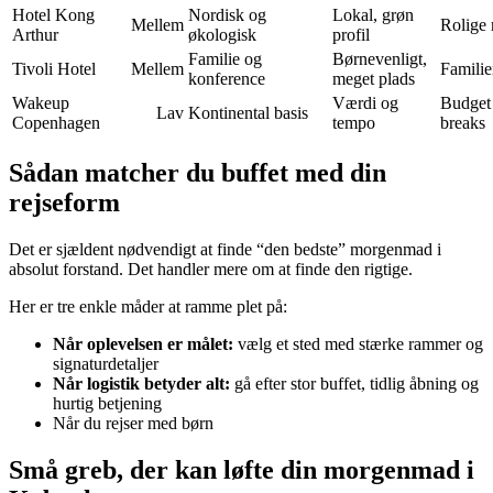
Hotel Kong
Nordisk og
Lokal, grøn
Mellem
Rolige
Arthur
økologisk
profil
Familie og
Børnevenligt,
Tivoli Hotel
Mellem
Familie
konference
meget plads
Wakeup
Værdi og
Budget 
Lav
Kontinental basis
Copenhagen
tempo
breaks
Sådan matcher du buffet med din
rejseform
Det er sjældent nødvendigt at finde “den bedste” morgenmad i
absolut forstand. Det handler mere om at finde den rigtige.
Her er tre enkle måder at ramme plet på:
Når oplevelsen er målet:
vælg et sted med stærke rammer og
signaturdetaljer
Når logistik betyder alt:
gå efter stor buffet, tidlig åbning og
hurtig betjening
Når du rejser med børn
Små greb, der kan løfte din morgenmad i