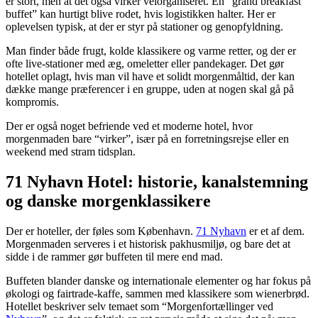
er stort, men at det også virker velorganiseret. En “grand breakfast
buffet” kan hurtigt blive rodet, hvis logistikken halter. Her er
oplevelsen typisk, at der er styr på stationer og genopfyldning.
Man finder både frugt, kolde klassikere og varme retter, og der er
ofte live-stationer med æg, omeletter eller pandekager. Det gør
hotellet oplagt, hvis man vil have et solidt morgenmåltid, der kan
dække mange præferencer i en gruppe, uden at nogen skal gå på
kompromis.
Der er også noget befriende ved et moderne hotel, hvor
morgenmaden bare “virker”, især på en forretningsrejse eller en
weekend med stram tidsplan.
71 Nyhavn Hotel: historie, kanalstemning
og danske morgenklassikere
Der er hoteller, der føles som København.
71 Nyhavn
er et af dem.
Morgenmaden serveres i et historisk pakhusmiljø, og bare det at
sidde i de rammer gør buffeten til mere end mad.
Buffeten blander danske og internationale elementer og har fokus på
økologi og fairtrade-kaffe, sammen med klassikere som wienerbrød.
Hotellet beskriver selv temaet som “Morgenfortællinger ved