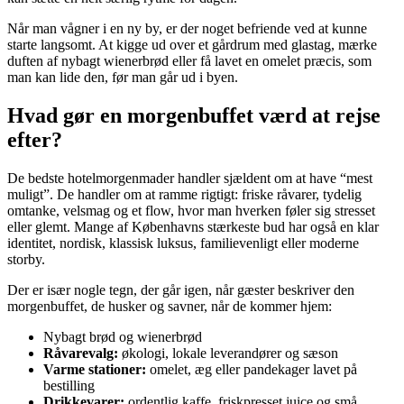
Når man vågner i en ny by, er der noget befriende ved at kunne
starte langsomt. At kigge ud over et gårdrum med glastag, mærke
duften af nybagt wienerbrød eller få lavet en omelet præcis, som
man kan lide den, før man går ud i byen.
Hvad gør en morgenbuffet værd at rejse
efter?
De bedste hotelmorgenmader handler sjældent om at have “mest
muligt”. De handler om at ramme rigtigt: friske råvarer, tydelig
omtanke, velsmag og et flow, hvor man hverken føler sig stresset
eller glemt. Mange af Københavns stærkeste bud har også en klar
identitet, nordisk, klassisk luksus, familievenligt eller moderne
storby.
Der er især nogle tegn, der går igen, når gæster beskriver den
morgenbuffet, de husker og savner, når de kommer hjem:
Nybagt brød og wienerbrød
Råvarevalg:
økologi, lokale leverandører og sæson
Varme stationer:
omelet, æg eller pandekager lavet på
bestilling
Drikkevarer:
ordentlig kaffe, friskpresset juice og små