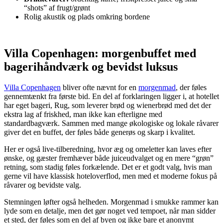
“shots” af frugt/grønt
Rolig akustik og plads omkring bordene
Villa Copenhagen: morgenbuffet med
bagerihåndværk og bevidst luksus
Villa Copenhagen
bliver ofte nævnt for en
morgenmad
, der føles
gennemtænkt fra første bid. En del af forklaringen ligger i, at hotellet
har eget bageri, Rug, som leverer brød og wienerbrød med det der
ekstra lag af friskhed, man ikke kan efterligne med
standardbagværk. Sammen med mange økologiske og lokale råvarer
giver det en buffet, der føles både generøs og skarp i kvalitet.
Her er også live-tilberedning, hvor æg og omeletter kan laves efter
ønske, og gæster fremhæver både juiceudvalget og en mere “grøn”
retning, som stadig føles forkælende. Det er et godt valg, hvis man
gerne vil have klassisk hoteloverflod, men med et moderne fokus på
råvarer og bevidste valg.
Stemningen løfter også helheden. Morgenmad i smukke rammer kan
lyde som en detalje, men det gør noget ved tempoet, når man sidder
et sted, der føles som en del af byen og ikke bare et anonymt